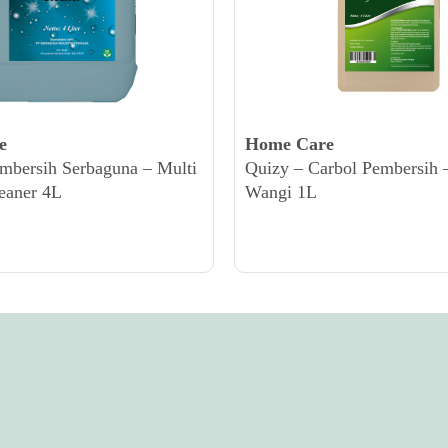
e
Home Care
mbersih Serbaguna – Multi
Quizy – Carbol Pembersih 
eaner 4L
Wangi 1L