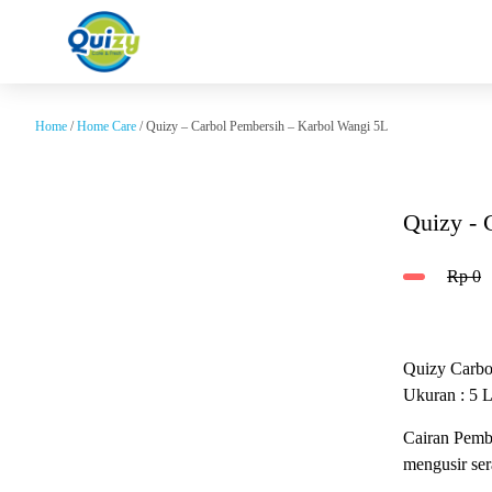
Home
/
Home Care
/ Quizy – Carbol Pembersih – Karbol Wangi 5L
Quizy - 
Rp
0
Quizy Carbo
Ukuran : 5 L
Cairan Pemb
mengusir se