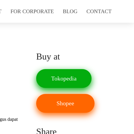
T
FOR CORPORATE
BLOG
CONTACT
Buy at
Tokopedia
Shopee
gus dapat
Share