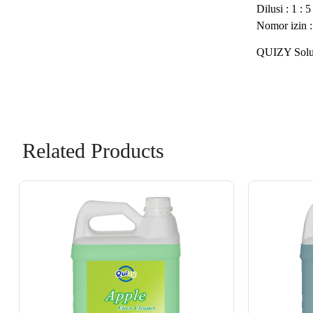
Dilusi : 1 : 5
Nomor izin
QUIZY Solus
Related Products